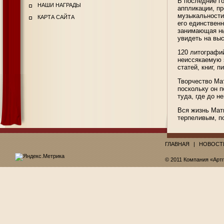
В последние г
НАШИ НАГРАДЫ
аппликации, п
музыкальности
КАРТА САЙТА
его единствен
занимающая ны
увидеть на выс
120 литографи
неиссякаемую 
статей, книг, 
Творчество Ма
поскольку он 
туда, где до н
Вся жизнь Мати
терпеливым, п
ГЛАВНАЯ
НОВОСТ
© 2011 Компания «Арт