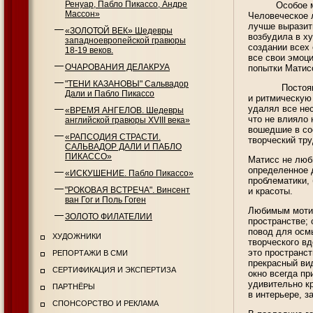
Ренуар, Пабло Пикассо, Андре
Особое место 
Массон»
Человеческое 
лучше выразить
«ЗОЛОТОЙ ВЕК» Шедевры
возбудила в ху
западноевропейской гравюры
создании всех
18-19 веков.
все свои эмоци
ОЧАРОВАНИЯ ДЕЛАКРУА
попытки Матис
"ТЕНИ КАЗАНОВЫ" Сальвадор
Постоянно эк
Дали и Пабло Пикассо
и ритмическую
удалял все не
«ВРЕМЯ АНГЕЛОВ. Шедевры
что не влияло
английской гравюры XVIII века»
вошедшие в сос
«РАПСОДИЯ СТРАСТИ.
творческий тр
САЛЬВАДОР ДАЛИ И ПАБЛО
ПИКАССО»
Матисс не люб
определенное д
«ИСКУШЕНИЕ. Пабло Пикассо»
проблематики, 
"РОКОВАЯ ВСТРЕЧА". Винсент
и красоты.
ван Гог и Поль Гоген
Любимым мотив
ЗОЛОТО ФИЛАТЕЛИИ
пространстве;
повод для осм
ХУДОЖНИКИ
творческого вд
это пространст
РЕПОРТАЖИ В СМИ
прекрасный вид
СЕРТИФИКАЦИЯ И ЭКСПЕРТИЗА
окно всегда пр
удивительно кр
ПАРТНЁРЫ
в интерьере, з
СПОНСОРСТВО И РЕКЛАМА