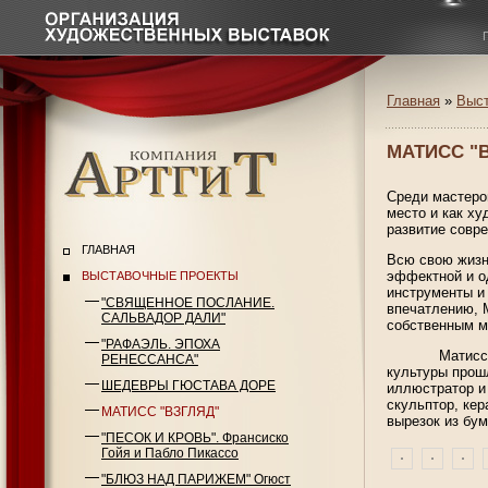
Главная
»
Выст
МАТИСС "
Среди мастеро
место и как ху
развитие совре
ГЛАВНАЯ
Всю свою жизн
эффектной и о
ВЫСТАВОЧНЫЕ ПРОЕКТЫ
инструменты и
"СВЯЩЕННОЕ ПОСЛАНИЕ.
впечатлению, М
САЛЬВАДОР ДАЛИ"
собственны
"РАФАЭЛЬ. ЭПОХА
Матисс унасл
РЕНЕССАНСА"
культуры прош
ШЕДЕВРЫ ГЮСТАВА ДОРЕ
иллюстратор и
скульптор, кер
МАТИСС "ВЗГЛЯД"
вырезок из бу
"ПЕСОК И КРОВЬ". Франcиско
Гойя и Пабло Пикассо
"БЛЮЗ НАД ПАРИЖЕМ" Огюст