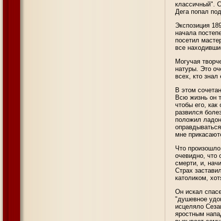
классичный". 
Дега попал под
Экспозиция 189
начала постеп
посетил мастер
все находившие
Могучая творч
натуры. Это о
всех, кто знал
В этом сочета
Всю жизнь он т
чтобы его, как
развился боле
положил ладонь
оправдываться:
мне прикасаютс
Что произошло 
очевидно, что 
смерти, и, нач
Страх заставил
католиком, хо
Он искал спас
"душевное удов
исцеляло Сезан
яростным напад