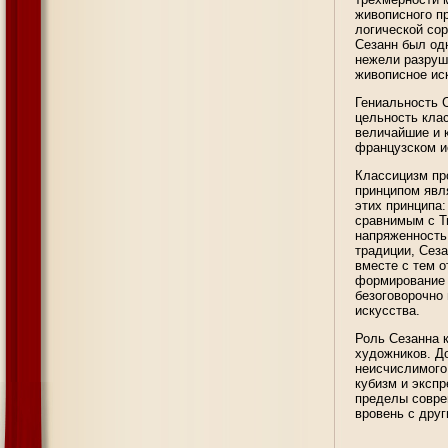
живописного пр
логической со
Сезанн был од
нежели разруш
живописное иск
Гениальность С
цельность кла
величайшие и 
французском ис
Классицизм пр
принципом явля
этих принципа:
сравнимым с Т
напряженность 
традиции, Сез
вместе с тем 
формирование 
безоговорочно 
искусства.
Роль Сезанна 
художников. Д
неисчислимого
кубизм и эксп
пределы совре
вровень с друг