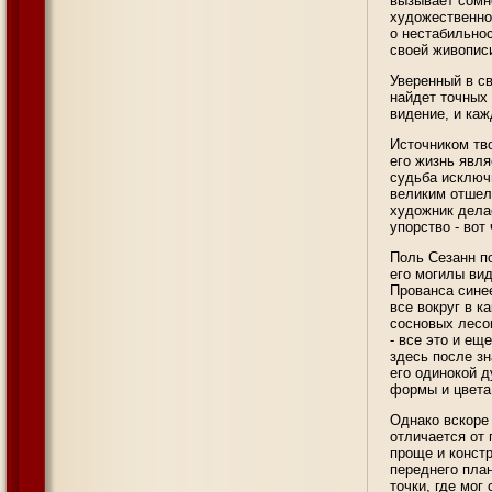
вызывает сомн
художественно
о нестабильнос
своей живопис
Уверенный в св
найдет точных
видение, и каж
Источником тво
его жизнь явля
судьба исключ
великим отшел
художник делае
упорство - вот 
Поль Сезанн п
его могилы ви
Прованса синее
все вокруг в к
сосновых лесов
- все это и ещ
здесь после зн
его одинокой д
формы и цвета,
Однако вскоре 
отличается от 
проще и конст
переднего план
точки, где мог