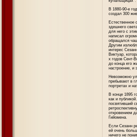
купальщицах".
В 1880-90-е го
создал 300 жи
Естественное 
здешнего света
для него с эти
написал огромн
обращался чащ
Другим излюбл
интерес Сезан
Виктуар, котор
х годов Сент-
до конца его 
настроение, и 
Невозможно уло
пребывают в г
портретах и н
В конце 1895 г
как и публикой
посвятивший с
ретроспективн
откровением д
Гийомена.
Если Сезанн р
ей очень боль
ничего не пон