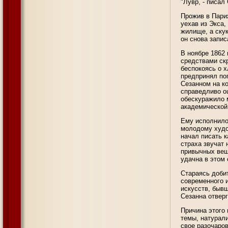
"Лувр, - писал
Прожив в Париж
уехав из Экса,
жилище, а скук
он снова запи
В ноябре 1862 
средствами ск
беспокоясь о 
предпринял по
Сезанном на ко
справедливо оц
обескуражило м
академической
Ему исполнилос
молодому худо
начал писать к
страха звучат 
привычных вещ
удачна в этом
Стараясь добит
современного 
искусств, быв
Сезанна отвер
Причина этого
темы, натурал
свое разочаро