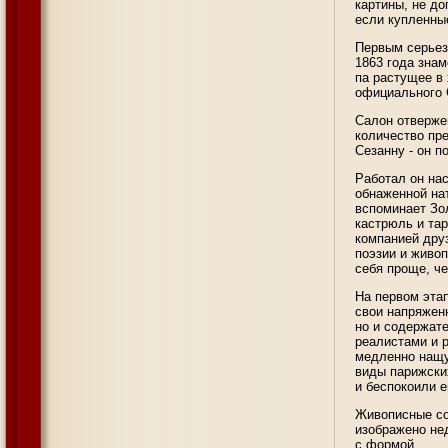
картины, не до
если купленны
Первым серьез
1863 года знам
па растущее в
официального 
Салон отверже
количество пре
Сезанну - он п
Работал он на
обнаженной нат
вспоминает Зол
кастрюль и тар
компанией друз
поэзии и живоп
себя проще, ч
На первом эта
свои напряжен
но и содержат
реалистами и 
медленно нащу
виды парижски
и беспокоили е
Живописные со
изображено не
с формой.