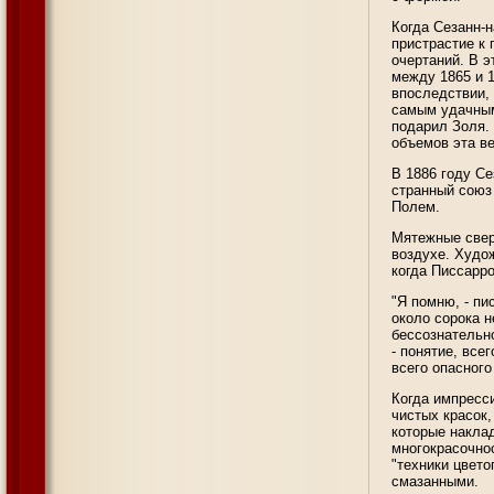
Когда Сезанн-
пристрастие к 
очертаний. В 
между 1865 и 
впоследствии,
самым удачным
подарил Золя.
объемов эта в
В 1886 году С
странный союз 
Полем.
Мятежные сверс
воздухе. Худож
когда Писсарр
"Я помню, - пи
около сорока 
бессознательн
- понятие, все
всего опасного
Когда импресс
чистых красок
которые накла
многокрасочно
"техники цвет
смазанными.