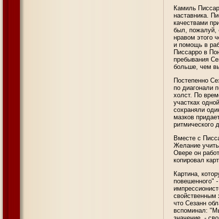
Камиль Писсар
наставника. Пи
качествами пр
был, пожалуй,
нравом этого ч
и помощь в раб
Писсарро в По
пребывания Сез
больше, чем 
Постепенно Се
по диагонали п
холст. По врем
участках одной
сохраняли оди
мазков придае
ритмического д
Вместе с Писса
Желание учить
Овере он рабо
копировал кар
Картина, кото
повешенного" -
импрессионист
свойственным 
что Сезанн об
вспоминал: "Мы
значение, - св