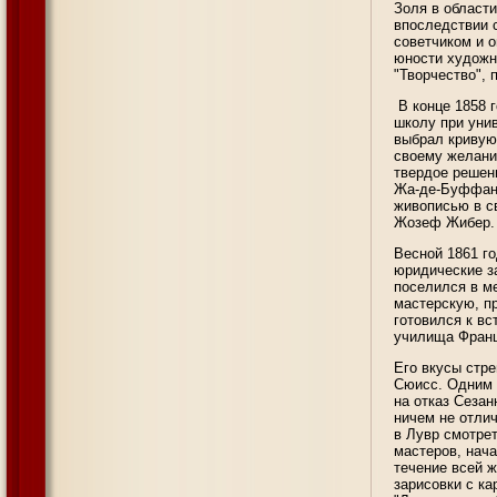
Золя в области
впоследствии 
советчиком и 
юности художн
"Творчество", 
В конце 1858 г
школу при унив
выбрал кривую
своему желани
твердое решен
Жа-де-Буффан 
живописью в с
Жозеф Жибер.
Весной 1861 г
юридические за
поселился в м
мастерскую, п
готовился к вс
училища Франц
Его вкусы стр
Сюисс. Одним 
на отказ Сеза
ничем не отлич
в Лувр смотрет
мастеров, нача
течение всей 
зарисовки с к