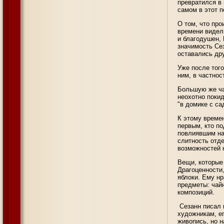
превратился в
самом в этот 
О том, что про
времени видел
и благодушен, 
значимость Сез
оставались др
Уже после того
ним, в частнос
Большую же ча
неохотно покид
"в домике с са
К этому време
первым, кто по
повлиявшим на
слитность отд
возможностей 
Вещи, которые
Драгоценности,
яблоки. Ему нр
предметы: чайн
композиций.
Сезанн писал 
художникам, е
живопись, но н