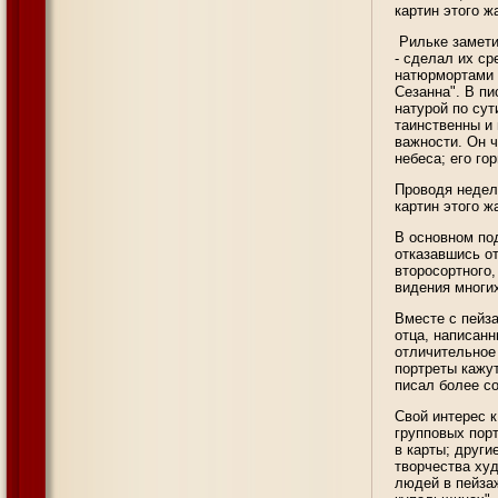
картин этого ж
Рильке замети
- сделал их с
натюрмортами 
Сезанна". В пи
натурой по сут
таинственны и 
важности. Он ч
небеса; его го
Проводя недел
картин этого ж
В основном по
отказавшись от
второсортного
видения многи
Вместе с пейз
отца, написанн
отличительное 
портреты кажут
писал более со
Свой интерес 
групповых порт
в карты; друг
творчества ху
людей в пейза