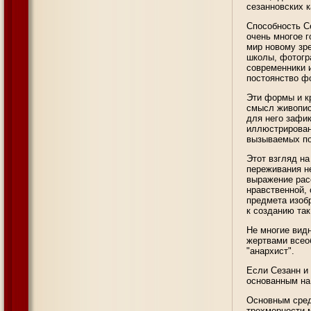
сезанновских 
Способность С
очень многое г
мир новому зр
школы, фотогр
современники 
постоянство ф
Эти формы и к
смысл живописи
для него зафи
иллюстрирован
вызываемых по
Этот взгляд н
переживания н
выражение рас
нравственной, 
предмета изоб
к созданию так
Не многие вид
жертвами всео
"анархист".
Если Сезанн и 
основанным на
Основным сред
трехмерности 