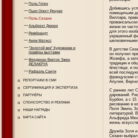
Поль Гоген
Добившись успе
Пьер Огюст Ренуар
помещичьим до
Виллара, прав
Поль Сезанн
провансальски
Альбрехт Дюрер
жизни он часто
для этого изо
Рембрандт
украшенный фи
шелковичными 
Анри Матисс
"Золотой век" Художники и
В детстве Сез
гравёры выставки
он получил пр
Жозефа, а зате
Фердинан Виктор Эжен
традиции и об
ДЕЛАКРУА
блестяще, и п
Рафаэль Санти
всей последую
французские с
РЕПОРТАЖИ В СМИ
Апулея, Вергил
СЕРТИФИКАЦИЯ И ЭКСПЕРТИЗА
С ранних лет С
дарований. Ри
ПАРТНЁРЫ
Бурбон, а с 15
СПОНСОРСТВО И РЕКЛАМА
рисованию в ко
Поля Эмиль Зо
НАШИ НАГРАДЫ
литературой. 
КАРТА САЙТА
Альфреда Мюсс
жизнь искусст
Дружба Золя и
Сезанн выбрал