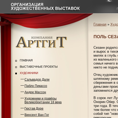
Главная
»
Худ
ПОЛЬ СЕЗ
Сезанн родилс
и вырос в тих
милях в глубь 
из маленького
ГЛАВНАЯ
семья ничего 
ВЫСТАВОЧНЫЕ ПРОЕКТЫ
никто не подня
ХУДОЖНИКИ
Отец художник
шляпному реме
Сальвадор Дали
сбережения в 
Пабло Пикассо
деньгами произ
запомнился др
Андре Массон
В сорок лет Лу
Художники и гравёры
Онорин Обер. О
Великобритании 18 века
три года. В те
Гюстав Доре
тем более что 
собой тип "но
Винсент Ван Гог
революции.