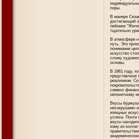
индивидуальный
поры.
В манере Сеза
достигающий з
пейзаже "Желе
тщательно ура
В атмосфере н
путь. Это прои
понимании цел
искусство стол
слому художес
основы.
В 1861 году, к
представлена 
реализмом. Си
покровительст
символ финанс
непонятному и
Вкусы буржуаз
несокрушимо к
изящных искус
успеха. Почти
вкусы находил
кому из коллег
правительствен
академическое