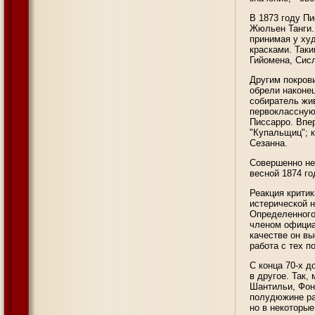
В 1873 году П
Жюльен Танги.
принимая у ху
красками. Таки
Гийомена, Сисл
Другим покров
обрели наконе
собиратель жив
первоклассную
Писсарро. Впе
"Купальщиц"; 
Сезанна.
Совершенно не
весной 1874 го
Реакция критик
истерической н
Определенного
членом официа
качестве он вы
работа с тех п
С конца 70-х д
в другое. Так,
Шантильи, Фон
полудюжине ра
но в некоторые