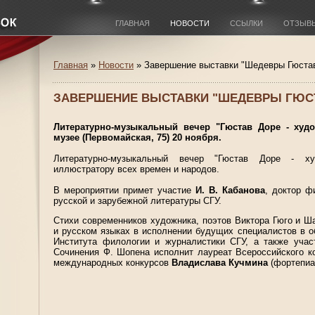
ГЛАВНАЯ
НОВОСТИ
ССЫЛКИ
ОТЗЫВ
Главная
»
Новости
» Завершение выставки "Шедевры Гюстав
ЗАВЕРШЕНИЕ ВЫСТАВКИ "ШЕДЕВРЫ ГЮСТ
Литературно-музыкальный вечер "Гюстав Доре - худо
музее (Первомайская, 75) 20 ноября.
Литературно-музыкальный вечер "Гюстав Доре - ху
иллюстратору всех времен и народов.
В мероприятии примет участие
И. В. Кабанова
, доктор ф
русской и зарубежной литературы СГУ.
Стихи современников художника, поэтов Виктора Гюго и Ш
и русском языках в исполнении будущих специалистов в о
Института филологии и журналистики СГУ, а также участ
Сочинения Ф. Шопена исполнит лауреат Всероссийского ко
международных конкурсов
Владислава Кучмина
(фортепиа