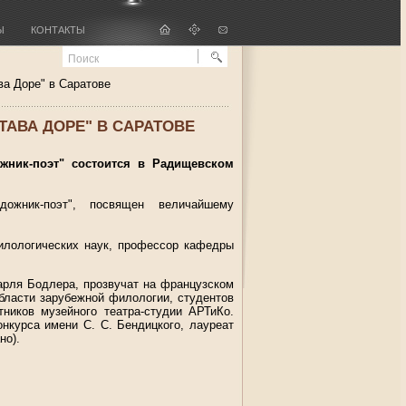
Ы
КОНТАКТЫ
а Доре" в Саратове
АВА ДОРЕ" В САРАТОВЕ
жник-поэт" состоится в Радищевском
дожник-поэт", посвящен величайшему
илологических наук, профессор кафедры
арля Бодлера, прозвучат на французском
бласти зарубежной филологии, студентов
ников музейного театра-студии АРТиКо.
нкурса имени С. С. Бендицкого, лауреат
но).